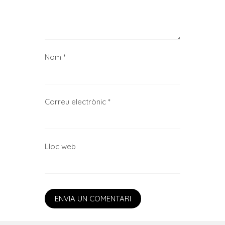
Nom
*
Correu electrònic
*
Lloc web