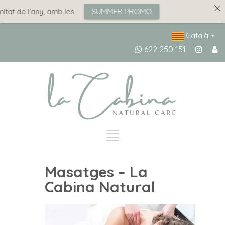
itat de l'any, amb les
SUMMER PROMO
Català
▼
622 250 151
Masatges – La
Cabina Natural