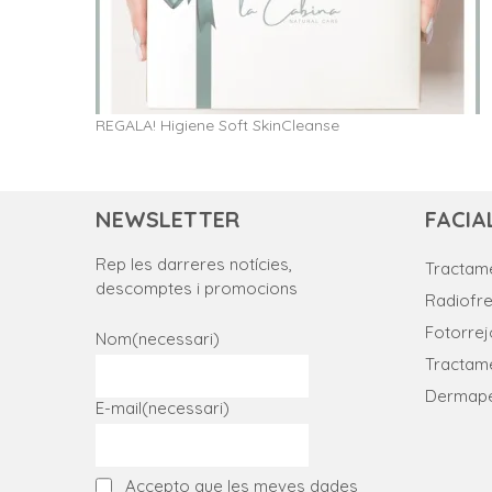
REGALA! Higiene Soft SkinCleanse
NEWSLETTER
FACIA
Rep les darreres notícies,
Tractame
descomptes i promocions
Radiofr
Fotorre
Nom
(necessari)
Tractame
Dermap
E-mail
(necessari)
Accepto que les meves dades