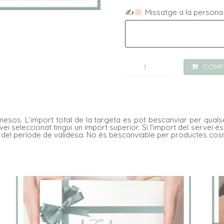
✍
Missatge a la persona 
quantitat
COMP
de
REGALA!
Higiene
mesos. L’import total de la targeta es pot bescanviar per qualse
facial
ei seleccionat tingui un import superior. Si l’import del servei é
ins del període de validesa. No és bescanviable per productes cos
Pure
Skin
Cleanse