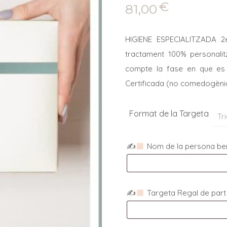
€
81,00
HIGIENE ESPECIALITZADA 2e
tractament 100% personalitz
compte la fase en que es 
Certificada (no comedogèni
Format de la Targeta
✍
Nom de la persona ben
✍
Targeta Regal de par