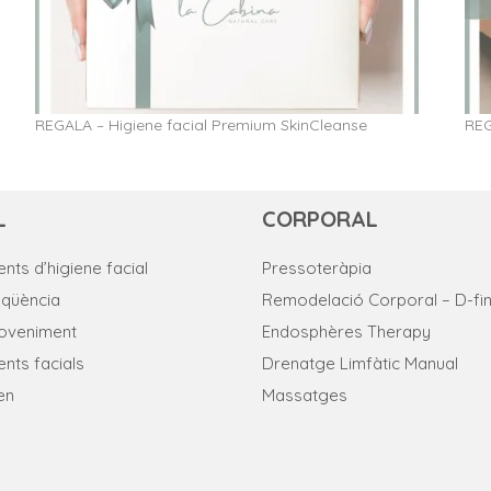
REGALA – Higiene facial Premium SkinCleanse
REG
L
CORPORAL
nts d’higiene facial
Pressoteràpia
eqüència
Remodelació Corporal – D-fin
joveniment
Endosphères Therapy
nts facials
Drenatge Limfàtic Manual
en
Massatges