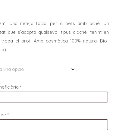
n1: Una neteja facial per a pells amb acné. Un
at que s’adapta qualsevol tipus d’acné, tenint en
troba el brot. Amb cosmètica 100% natural Bio-
ca).
eficiària
*
t de
*