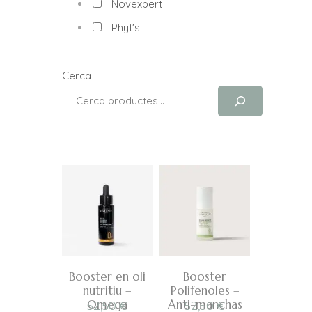
Novexpert
Phyt's
Cerca
Booster en oli
Booster
nutritiu –
Polifenoles –
Omega
Anti-manchas
52,50
€
52,50
€