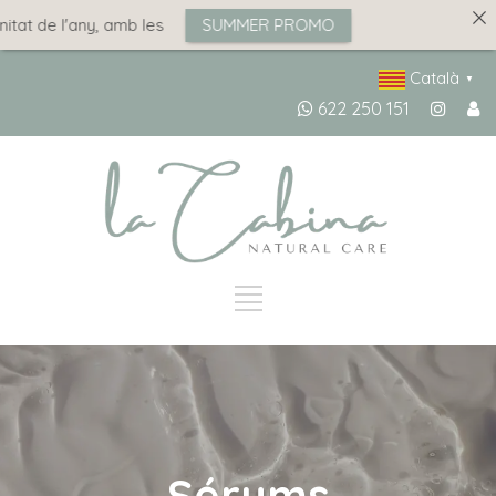
tat de l'any, amb les
SUMMER PROMO
Català
▼
622 250 151
Sérums