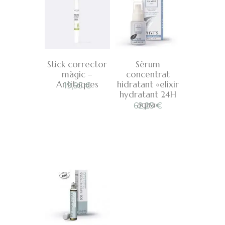
Stick corrector
Sèrum
màgic –
concentrat
Antitaques
hidratant «elixir
19,95
€
hydratant 24H
aqua»
62,25
€