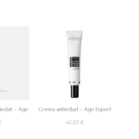
tiedat – Age
Crema antiedad – Age Expert
t
€
42,50
€