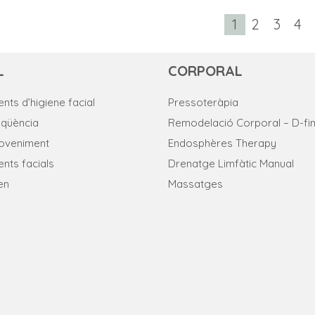
1
2
3
4
L
CORPORAL
nts d’higiene facial
Pressoteràpia
eqüència
Remodelació Corporal – D-fin
joveniment
Endosphères Therapy
nts facials
Drenatge Limfàtic Manual
en
Massatges