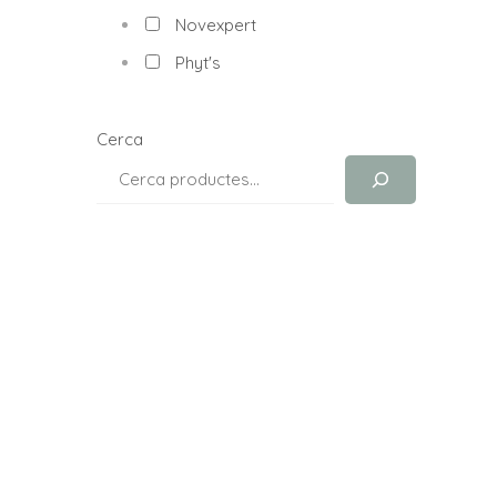
Novexpert
Phyt's
Cerca