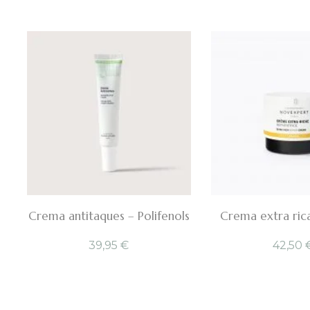
Crema antitaques – Polifenols
Crema extra ri
39,95
€
42,50