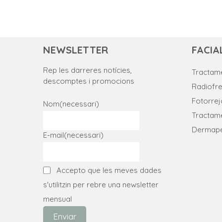
NEWSLETTER
FACIA
Rep les darreres notícies,
Tractame
descomptes i promocions
Radiofr
Fotorre
Nom
(necessari)
Tractame
Dermap
E-mail
(necessari)
Accepto que les meves dades
s'utilitzin per rebre una newsletter
mensual
Enviar