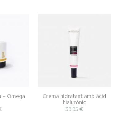
ca – Omega
Crema hidratant amb àcid
hialurònic
€
39,95
€