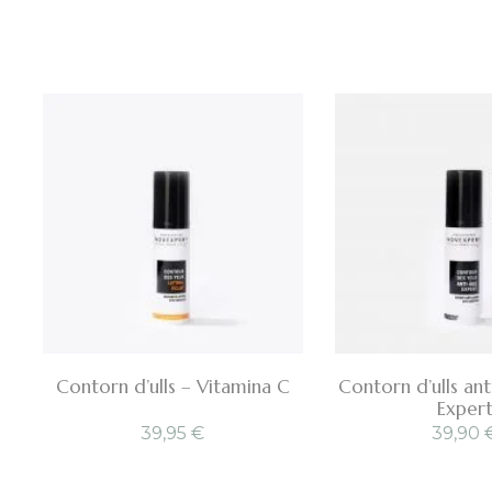
Contorn d’ulls – Vitamina C
Contorn d’ulls an
Exper
39,95
€
39,90