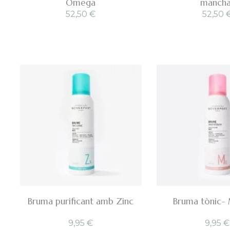
Omega
mancha
52,50
€
52,50
Bruma purificant amb Zinc
Bruma tònic-
9,95
€
9,95
€