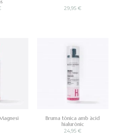
s
€
29,95
€
 Magnesi
Bruma tònica amb àcid
hialurònic
24,95
€