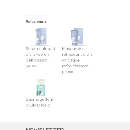
Relacionats
Sèrum calmant
Mascareta
d’ulls «sérum
refrescant d’ulls
défroissant
«masque
yeux»
rafraîchissant
yeux»
Desmaquillant
d’Ulls Bifàsic
NEWSLETTER