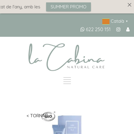
t de l'any, amb les
SUMMER PROMO
Català
▼
622 250 151
< TORNAR