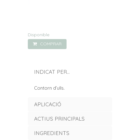
Disponible
quantitat
COMPRAR
de
Sèrum
desfatigant
INDICAT PER...
d'ulls
Contorn d’ulls.
"soin
défatigant
APLICACIÓ
yeux"
ACTIUS PRINCIPALS
INGREDIENTS