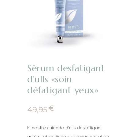
Sèrum desfatigant
d’ulls «soin
défatigant yeux»
€
49,95
El nostre cuidado d’ulls desfatigant
actúa sobre diversos signes de fatiga