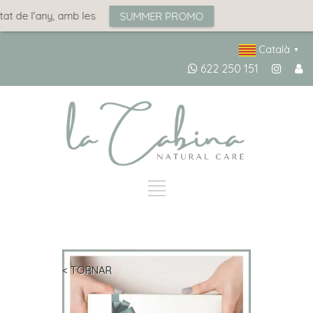
t de l'any, amb les
SUMMER PROMO
Català
▼
622 250 151
< TORNAR