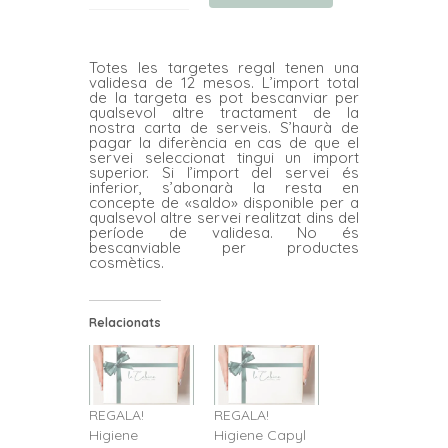
de
REGALA!
Totes les targetes regal tenen una
Tractament
validesa de 12 mesos. L’import total
de la targeta es pot bescanviar per
Reviderm
qualsevol altre tractament de la
nostra carta de serveis. S’haurà de
pagar la diferència en cas de que el
servei seleccionat tingui un import
superior. Si l’import del servei és
inferior, s’abonarà la resta en
concepte de «saldo» disponible per a
qualsevol altre servei realitzat dins del
període de validesa. No és
bescanviable per productes
cosmètics.
Relacionats
REGALA!
REGALA!
Higiene
Higiene Capyl