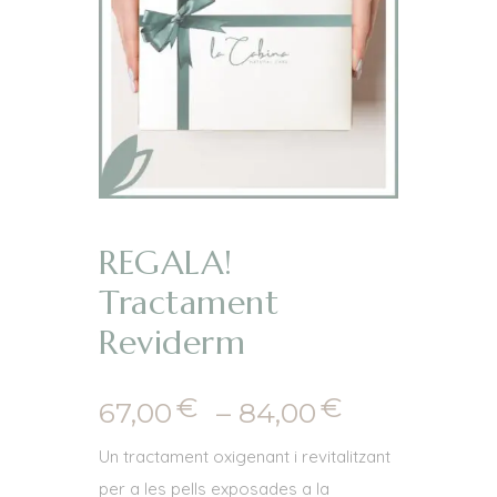
REGALA!
Tractament
Reviderm
€
€
Interval
67,00
–
84,00
de
Un tractament oxigenant i revitalitzant
preus:
per a les pells exposades a la