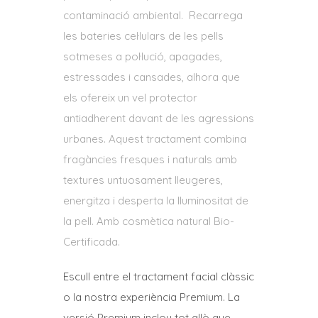
67,00€
contaminació ambiental. Recarrega
a
les bateries cel·lulars de les pells
84,00€
sotmeses a pol·lució, apagades,
estressades i cansades, alhora que
els ofereix un vel protector
antiadherent davant de les agressions
urbanes. Aquest tractament combina
fragàncies fresques i naturals amb
textures untuosament lleugeres,
energitza i desperta la lluminositat de
la pell.
Amb cosmètica natural Bio-
Certificada.
Escull entre el tractament facial clàssic
o la nostra experiència Premium. La
versió Premium inclou tot allò que