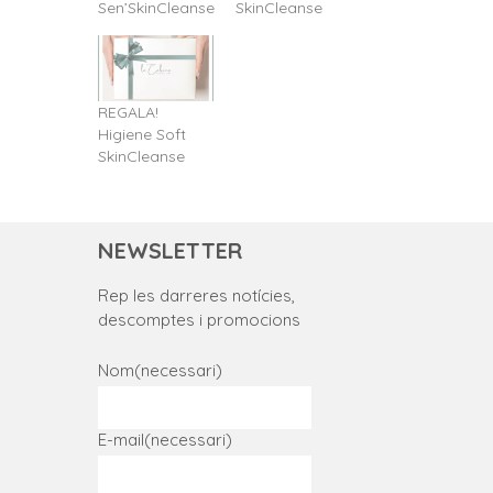
Sen’SkinCleanse
SkinCleanse
REGALA!
Higiene Soft
SkinCleanse
NEWSLETTER
Rep les darreres notícies,
descomptes i promocions
Nom
(necessari)
E-mail
(necessari)