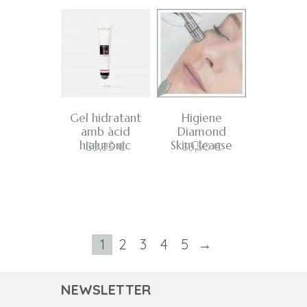
Gel hidratant
Higiene
amb àcid
Diamond
hialurònic
SkinCleanse
39,95
€
69,50
€
1
2
3
4
5
→
NEWSLETTER