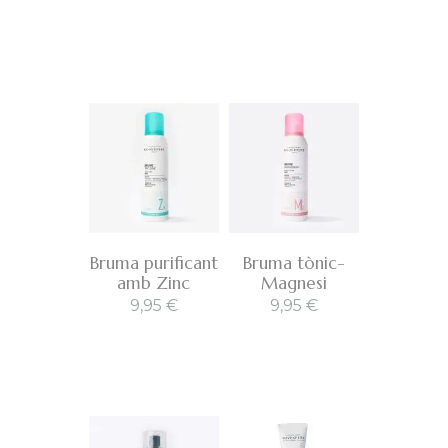
Bruma purificant
Bruma tònic-
amb Zinc
Magnesi
9,95
€
9,95
€