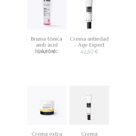
Bruma tònica
Crema antiedad
amb àcid
– Age Expert
hialurònic
24,95
€
42,50
€
Crema extra
Crema