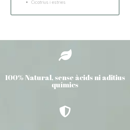
Cicatrius i estries
100% Natural, sense àcids ni aditius
químics