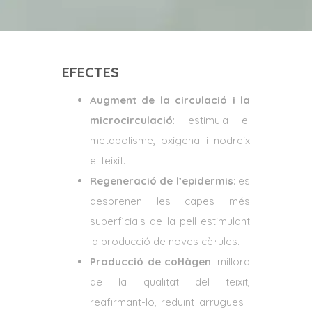
EFECTES
Augment de la circulació i la
microcirculació
: estimula el
metabolisme, oxigena i nodreix
el teixit.
Regeneració de l’epidermis
: es
desprenen les capes més
superficials de la pell estimulant
la producció de noves cèl·lules.
Producció de col·làgen
: millora
de la qualitat del teixit,
reafirmant-lo, reduint arrugues i