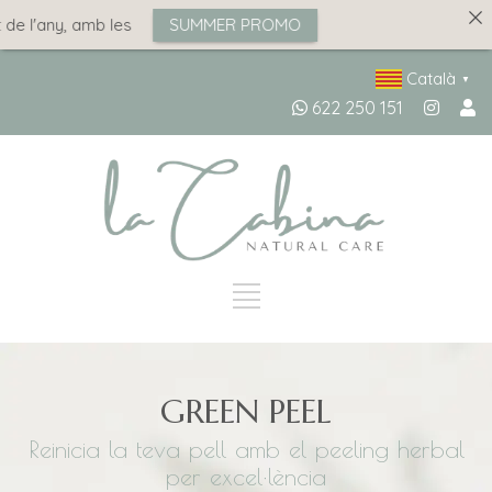
 l'any, amb les
SUMMER PROMO
Català
▼
622 250 151
GREEN PEEL
Reinicia la teva pell amb el peeling herbal
per excel·lència