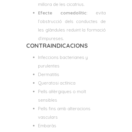
millora de les cicatrius.
Efecte comedolític
: evita
l’obstrucció dels conductes de
les glàndules reduint la formació
d’impureses.
CONTRAINDICACIONS
Infeccions bacterianes y
purulentes
Dermatitis
Queratosi actínica
Pells al·lèrgiques o molt
sensibles
Pells fins amb alteracions
vasculars
Embaràs