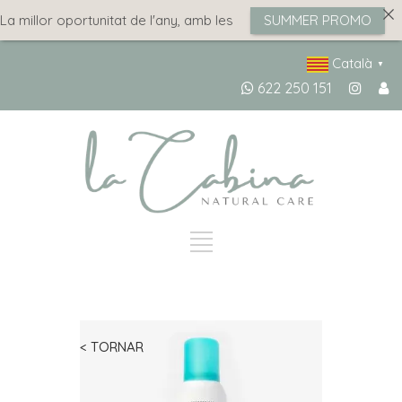
a millor oportunitat de l'any, amb les
SUMMER PROMO
Català
▼
622 250 151
< TORNAR