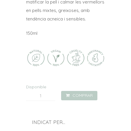
matificar la pell i calmar les vermellors
en pells mixtes, greixoses, amb
tendència acneica i sensibles.
150ml
Disponible
quantitat
COMPRAR
de
Bruma
purificant
INDICAT PER...
amb