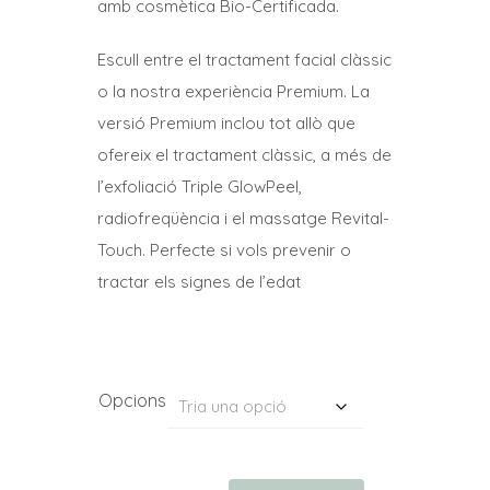
a
amb cosmètica Bio-Certificada.
76,00€
Escull entre el tractament facial clàssic
o la nostra experiència Premium. La
versió Premium inclou tot allò que
ofereix el tractament clàssic, a més de
l’exfoliació Triple GlowPeel,
radiofreqüència i el massatge Revital-
Touch. Perfecte si vols prevenir o
tractar els signes de l’edat
Opcions