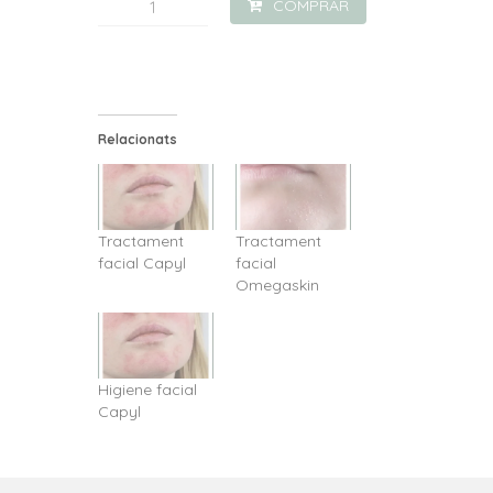
quantitat
COMPRAR
de
Tratactament
facial
Men'Skin
Relacionats
Tractament
Tractament
facial Capyl
facial
Omegaskin
Higiene facial
Capyl