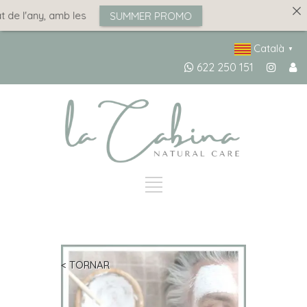
 de l'any, amb les
SUMMER PROMO
Català
▼
622 250 151
< TORNAR