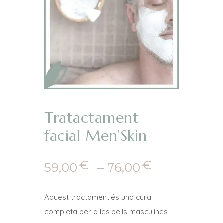
Tratactament
facial Men’Skin
€
€
Interval
59,00
–
76,00
de
preus:
Aquest tractament és una cura
59,00€
completa per a les pells masculines