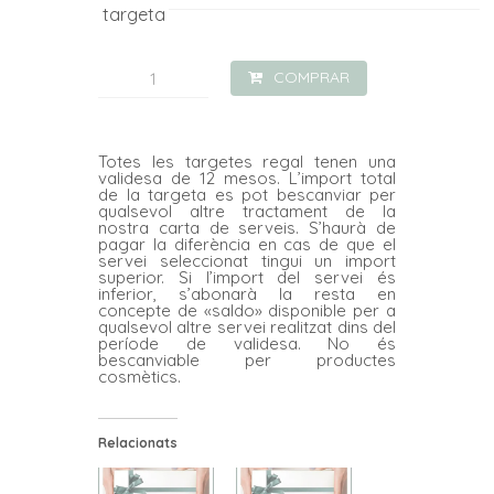
targeta
quantitat
COMPRAR
de
REGALA!
Totes les targetes regal tenen una
Higiene
validesa de 12 mesos. L’import total
de la targeta es pot bescanviar per
facial
qualsevol altre tractament de la
nostra carta de serveis. S’haurà de
White
pagar la diferència en cas de que el
servei seleccionat tingui un import
Bio
superior. Si l’import del servei és
inferior, s’abonarà la resta en
Active
concepte de «saldo» disponible per a
qualsevol altre servei realitzat dins del
període de validesa. No és
bescanviable per productes
cosmètics.
Relacionats