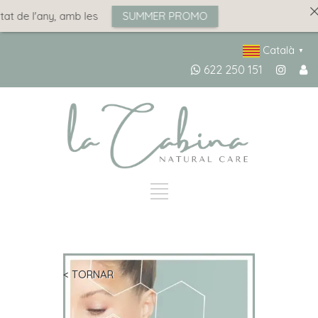
at de l'any, amb les
SUMMER PROMO
Català
▼
622 250 151
< TORNAR