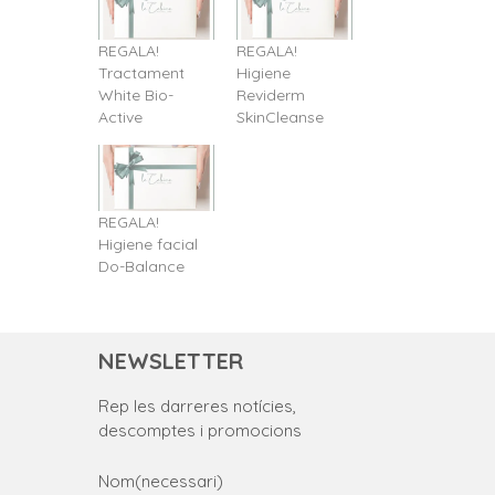
REGALA!
REGALA!
Tractament
Higiene
White Bio-
Reviderm
Active
SkinCleanse
REGALA!
Higiene facial
Do-Balance
NEWSLETTER
Rep les darreres notícies,
descomptes i promocions
Nom
(necessari)