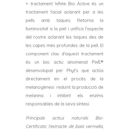
96,50€
+ tractament White Bio Active és un
a
tractament facial aclarant per a les
109,50€
pells amb taques. Retorna la
lluminositat a la piel i unifica l’aspecte
del rostre aclarant les taques des de
les capes més profundes de la pell.
El
component clau d’aquest tractament
és un bio actiu anomenat PWE®
desenvolupat per Phyt’s que actúa
directament en el procès de la
melanogènesi reduïnt la producció de
melanina i inhibint els enzims
responsables de la seva síntesi.
Principals actius naturals Bio-
Certificats: l’extracte de baia vermella,