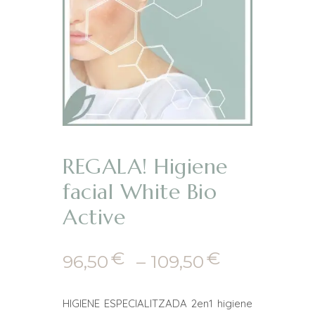
REGALA! Higiene
facial White Bio
Active
€
€
Interval
96,50
–
109,50
de
preus:
HIGIENE ESPECIALITZADA 2en1 higiene