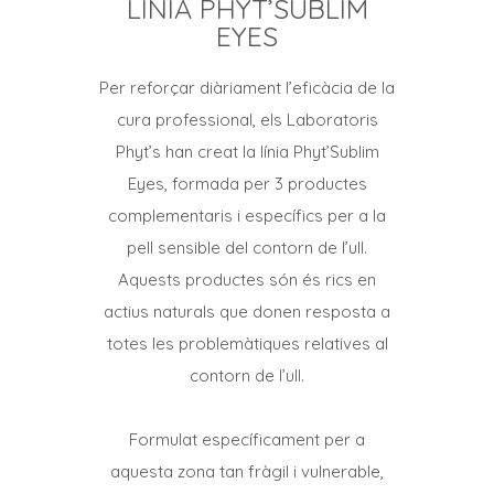
LÍNIA PHYT’SUBLIM
EYES
Per reforçar diàriament l’eficàcia de la
cura professional, els Laboratoris
Phyt’s han creat la línia Phyt’Sublim
Eyes, formada per 3 productes
complementaris i específics per a la
pell sensible del contorn de l’ull.
Aquests productes són és rics en
actius naturals que donen resposta a
totes les problemàtiques relatives al
contorn de l’ull.
Formulat específicament per a
aquesta zona tan fràgil i vulnerable,