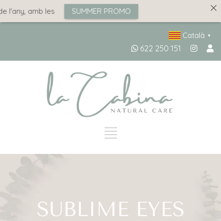
l'any, amb les
SUMMER PROMO
Català
▼
622 250 151
SUBLIME EYES