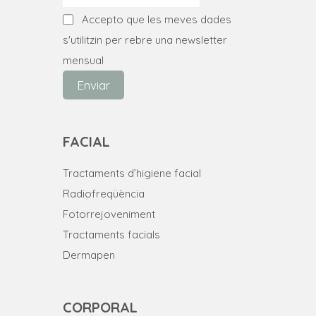
la
la
Accepto que les meves dades
pàgina
pàgina
s'utilitzin per rebre una newsletter
del
del
mensual
producte
producte
Enviar
FACIAL
Tractaments d’higiene facial
Radiofreqüència
Fotorrejoveniment
Tractaments facials
Dermapen
CORPORAL