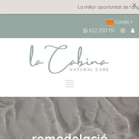
La millor oportunitat de l'any, am
Català
▼
622 250 151
remodelació