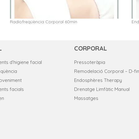
Radiofreqüència Corporal 60min
End
L
CORPORAL
nts d’higiene facial
Pressoteràpia
eqüència
Remodelació Corporal – D-fin
joveniment
Endosphères Therapy
nts facials
Drenatge Limfàtic Manual
en
Massatges