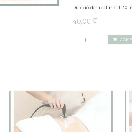
Duració del tractament: 30 m
€
40,00
quantitat
COMP
de
Radiofreqüència
Corporal
30min