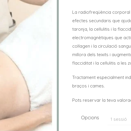
La radiofreqüència corporal é
efectes secundaris que ajuda 
taronja, la cel·lulitis i la flac
electromagnètiques que activ
col·lagen i la circulació san
millora dels teixits i augmenta
flacciditat i la cel·lulitis a l
Tractament especialment ind
braços i cames.
Pots reservar la teva valorac
Opcions