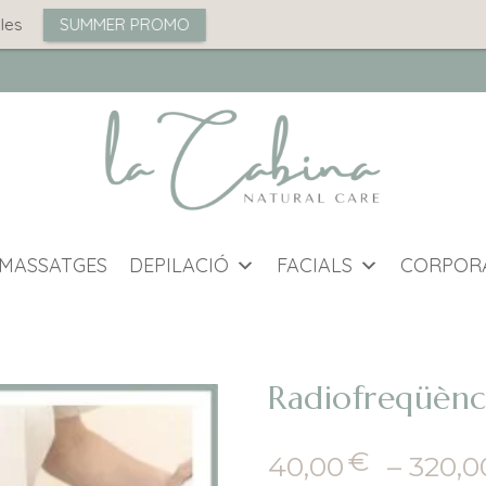
SUMMER PROMO
MASSATGES
DEPILACIÓ
FACIALS
CORPOR
Radiofreqüènc
€
40,00
–
320,0