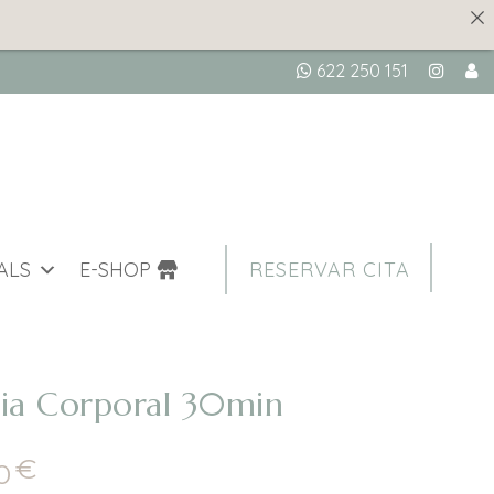
622 250 151
ALS
E-SHOP
RESERVAR CITA
ia Corporal 30min
€
Interval
0