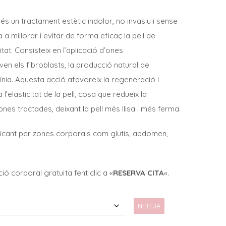
de
preus:
s un tractament estètic indolor, no invasiu i sense
40,00€
a millorar i evitar de forma eficaç la pell de
a
ciditat. Consisteix en l’aplicació d’ones
320,00€
en els fibroblasts, la producció natural de
guínia. Aquesta acció afavoreix la regeneració i
 l’elasticitat de la pell, cosa que redueix la
es zones tractades, deixant la pell més llisa i més ferma.
icant per zones corporals com glutis, abdomen,
ió corporal gratuïta fent clic a «
RESERVA CITA
«.
NETEJA