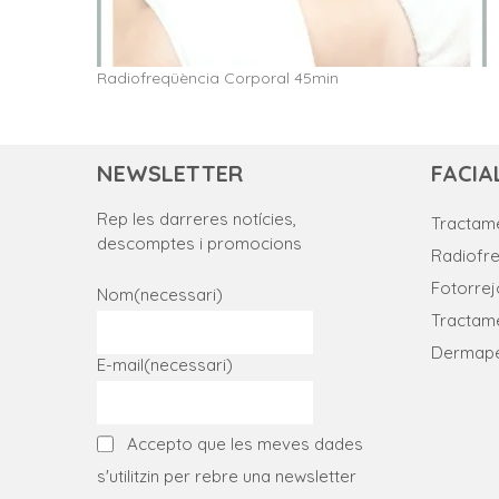
Radiofreqüència Corporal 45min
NEWSLETTER
FACIA
Rep les darreres notícies,
Tractame
descomptes i promocions
Radiofr
Fotorre
Nom
(necessari)
Tractame
Dermap
E-mail
(necessari)
Accepto que les meves dades
s'utilitzin per rebre una newsletter