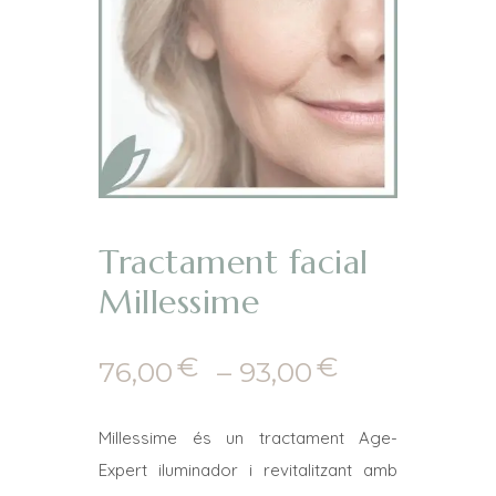
Tractament facial
Millessime
€
€
Interval
76,00
–
93,00
de
preus:
Millessime és un tractament Age-
76,00€
Expert iluminador i revitalitzant amb