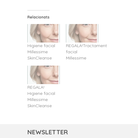
facial
Millessime
Relacionats
Higiene facial
REGALA!Tractament
Millessime
facial
SkinCleanse
Millessime
REGALA!
Higiene facial
Millessime
SkinCleanse
NEWSLETTER