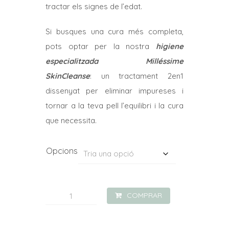
tractar els signes de l’edat.
Si busques una cura més completa,
pots optar per la nostra
higiene
especialitzada Milléssime
SkinCleanse
: un tractament 2en1
dissenyat per eliminar impureses i
tornar a la teva pell l’equilibri i la cura
que necessita.
Opcions
quantitat
COMPRAR
de
Tractament