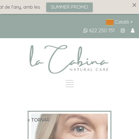
 de l'any, amb les
SUMMER PROMO
Català
▼
622 250 151
< TORNAR