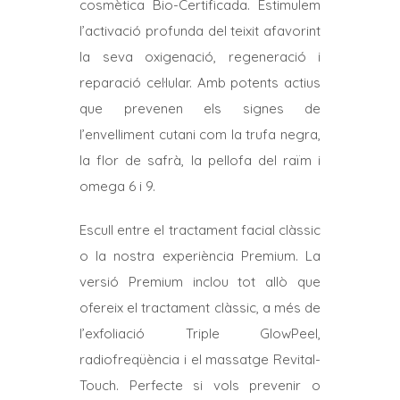
a
cosmètica Bio-Certificada. Estimulem
93,00€
l’activació profunda del teixit afavorint
la seva oxigenació, regeneració i
reparació cel·lular. Amb potents actius
que prevenen els signes de
l’envelliment cutani com la trufa negra,
la flor de safrà, la pellofa del raïm i
omega 6 i 9.
Escull entre el tractament facial clàssic
o la nostra experiència Premium. La
versió Premium inclou tot allò que
ofereix el tractament clàssic, a més de
l’exfoliació Triple GlowPeel,
radiofreqüència i el massatge Revital-
Touch. Perfecte si vols prevenir o