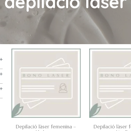
depilació làser
Depilació làser femenina –
Depilació làser 