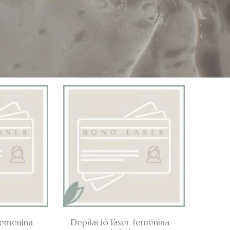
femenina –
Depilació làser femenina –