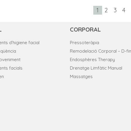
producte
producte
té
té
1
2
3
4
diverses
diverses
variants.
variants.
L
CORPORAL
Les
Les
nts d’higiene facial
Pressoteràpia
opcions
opcions
eqüència
Remodelació Corporal – D-fin
es
es
joveniment
Endosphères Therapy
poden
poden
nts facials
Drenatge Limfàtic Manual
triar
triar
en
Massatges
a
a
la
la
pàgina
pàgina
del
del
producte
producte