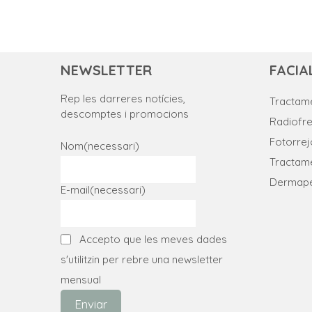
NEWSLETTER
FACIA
Rep les darreres notícies,
Tractame
descomptes i promocions
Radiofr
Fotorre
Nom
(necessari)
Tractame
Dermap
E-mail
(necessari)
Accepto que les meves dades
s'utilitzin per rebre una newsletter
mensual
Enviar