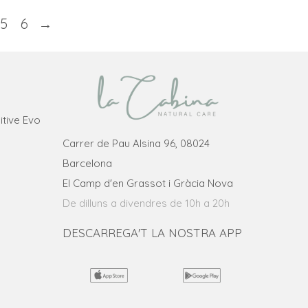
producte
té
5
6
→
diverses
variants.
Les
opcions
itive Evo
es
poden
Carrer de Pau Alsina 96, 08024
triar
Barcelona
a
El Camp d'en Grassot i Gràcia Nova
la
De dilluns a divendres de 10h a 20h
pàgina
DESCARREGA'T LA NOSTRA APP
del
producte