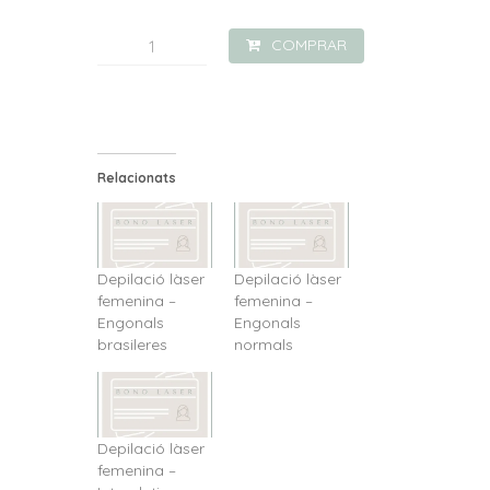
quantitat
COMPRAR
de
Depilació
làser
femenina
Relacionats
-
Engonals
integrals
Depilació làser
Depilació làser
femenina –
femenina –
Engonals
Engonals
brasileres
normals
Depilació làser
femenina –