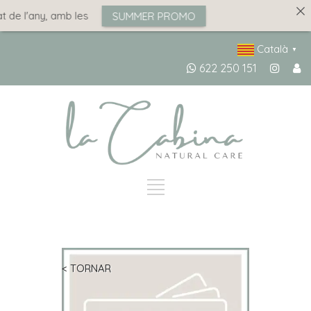
 de l'any, amb les
SUMMER PROMO
Català
▼
622 250 151
< TORNAR