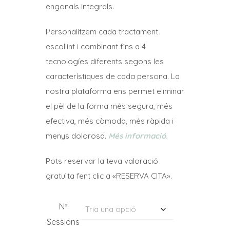
35,75€
engonals integrals.
a
Personalitzem cada tractament
134,75€
escollint i combinant fins a 4
tecnologíes diferents segons les
característiques de cada persona. La
nostra plataforma ens permet eliminar
el pèl de la forma més segura, més
efectiva, més còmoda, més ràpida i
menys dolorosa.
Més informació.
Pots reservar la teva valoració
gratuïta fent clic a «RESERVA CITA».
Nº
Sessions