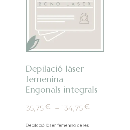
Depilació làser
femenina –
Engonals integrals
€
€
Interval
35,75
–
134,75
de
preus:
Depilació làser femenina de les