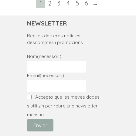
producte
producte
té
1
2
3
4
5
6
→
variants.
diverses
Les
variants.
NEWSLETTER
opcions
Les
es
Rep les darreres notícies,
opcions
descomptes i promocions
poden
es
triar
poden
Nom
(necessari)
a
triar
la
a
E-mail
(necessari)
pàgina
la
del
pàgina
producte
Accepto que les meves dades
del
s'utilitzin per rebre una newsletter
producte
mensual
Enviar