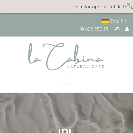
La millor oportunitat de l'any, amb
Català
▼
622 250 151
IPL