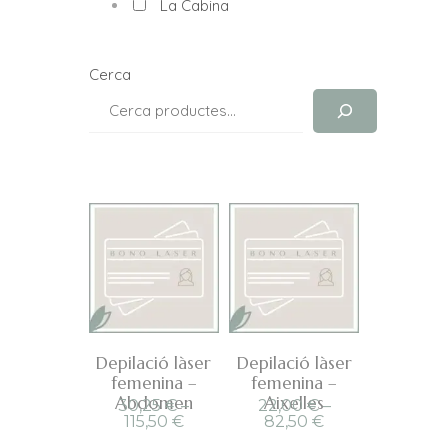
La Cabina
Cerca
Depilació làser
Depilació làser
femenina –
femenina –
Abdomen
Aixelles
30,25
€
–
22,00
€
–
Interval
Interval
115,50
€
82,50
€
de
de