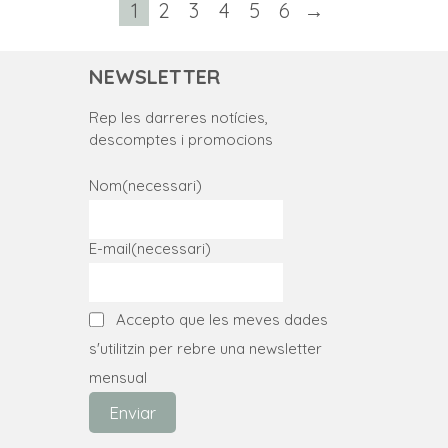
producte
producte
té
1
2
3
4
5
6
→
variants.
diverses
Les
variants.
NEWSLETTER
opcions
Les
es
Rep les darreres notícies,
opcions
descomptes i promocions
poden
es
triar
poden
Nom
(necessari)
a
triar
la
a
E-mail
(necessari)
pàgina
la
del
pàgina
producte
Accepto que les meves dades
del
s'utilitzin per rebre una newsletter
producte
mensual
Enviar