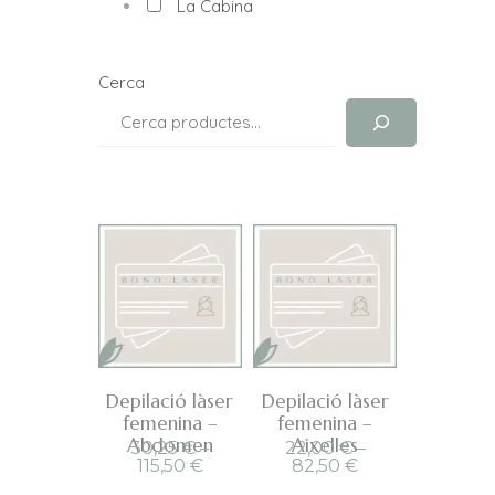
La Cabina
Cerca
Depilació làser
Depilació làser
femenina –
femenina –
Abdomen
Aixelles
30,25
€
–
22,00
€
–
Interval
Interval
115,50
€
82,50
€
de
de