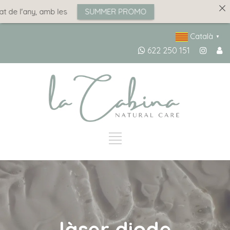
 de l'any, amb les
SUMMER PROMO
Català
▼
622 250 151
làser diode