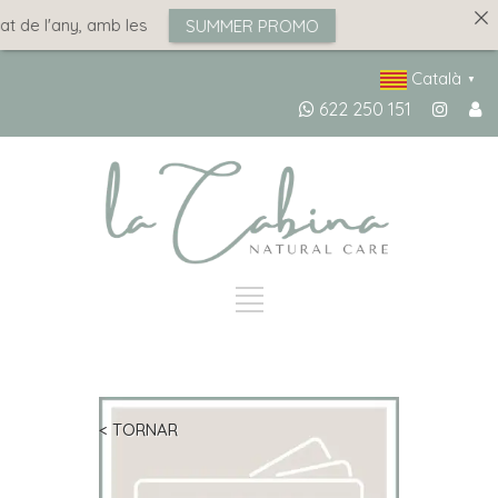
t de l'any, amb les
SUMMER PROMO
Català
▼
622 250 151
< TORNAR