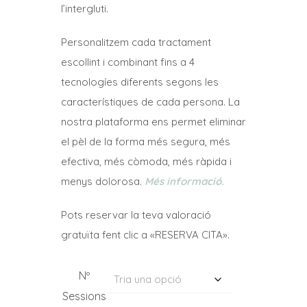
23,10€
l’intergluti.
a
Personalitzem cada tractament
92,40€
escollint i combinant fins a 4
tecnologíes diferents segons les
característiques de cada persona. La
nostra plataforma ens permet eliminar
el pèl de la forma més segura, més
efectiva, més còmoda, més ràpida i
menys dolorosa.
Més informació.
Pots reservar la teva valoració
gratuïta fent clic a «RESERVA CITA».
Nº
Sessions