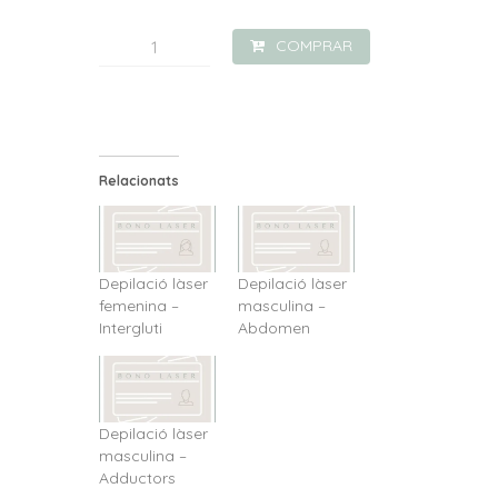
quantitat
COMPRAR
de
Depilació
làser
masculina
Relacionats
-
Intergluti
Depilació làser
Depilació làser
femenina –
masculina –
Intergluti
Abdomen
Depilació làser
masculina –
Adductors