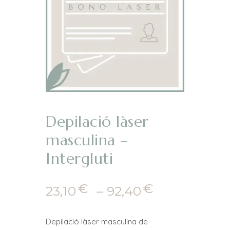
Depilació làser
masculina –
Intergluti
€
€
Interval
23,10
–
92,40
de
preus:
Depilació làser masculina de