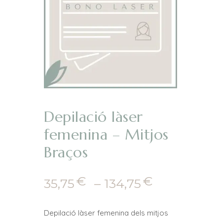
Depilació làser
femenina – Mitjos
Braços
€
€
Interval
35,75
–
134,75
de
preus:
Depilació làser femenina dels mitjos