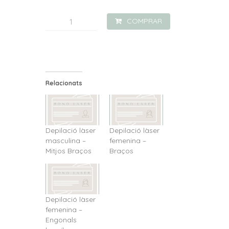
quantitat
COMPRAR
de
Depilació
làser
femenina
Relacionats
-
Mitjos
Braços
Depilació làser
Depilació làser
masculina –
femenina –
Mitjos Braços
Braços
Depilació làser
femenina –
Engonals