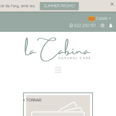
at de l'any, amb les
SUMMER PROMO
Català
▼
622 250 151
< TORNAR