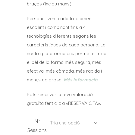
35,75€
braços (inclou mans).
a
Personalitzem cada tractament
134,75€
escollint i combinant fins a 4
tecnologíes diferents segons les
característiques de cada persona. La
nostra plataforma ens permet eliminar
el pèl de la forma més segura, més
efectiva, més còmoda, més ràpida i
menys dolorosa.
Més informació.
Pots reservar la teva valoració
gratuïta fent clic a «RESERVA CITA».
Nº
Sessions